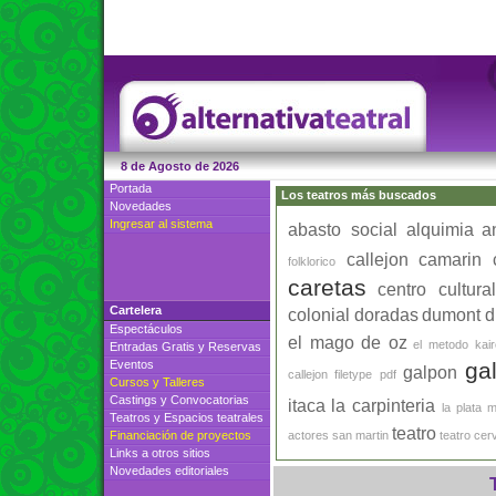
8 de Agosto de 2026
Portada
Los teatros más buscados
Novedades
Ingresar al sistema
abasto social
alquimia
a
callejon
camarin
folklorico
caretas
centro cultur
Cartelera
colonial
doradas
dumont
d
Espectáculos
el mago de oz
el metodo kai
Entradas Gratis
y
Reservas
Eventos
ga
galpon
callejon
filetype pdf
Cursos
y
Talleres
Castings
y
Convocatorias
itaca
la carpinteria
la plata
m
Teatros
y
Espacios teatrales
teatro
Financiación de proyectos
actores
san martin
teatro cer
Links a otros sitios
Novedades editoriales