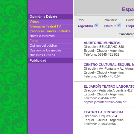
Espa
Opinión y Debate
Pais
Provincia
Ciuda
Videos
Argentina
Chubut
Esqu
Alternativa Teatral TV
Concurso Trailers Teatrales
Cantidad 
Notas e Informes
Foros
AUDITORIO MUNICIPAL
Opinión del público
Dirección: BELGRANO 330
Opinión de los medios
Esquel - Chubut - Argentina
Teléfono: 02945 451 929
Nuestras Críticas
Publicidad
CENTRO CULTURAL ESQUEL M
Dirección: Av. Fontana y Av. Alvear
Esquel - Chubut - Argentina
Teléfono: 02945 - 457154
EL JARDÍN TEATRO LABORAT
Dirección: Antártida Argentina 417
Esquel - Chubut - Argentina
Teléfono: 2945640022
http://eljardinteatrolab.com.ar/
TEATRO LA JUNTADERA
Dirección: Urquiza 254
Esquel - Chubut - Argentina
Teléfono: 2945334556