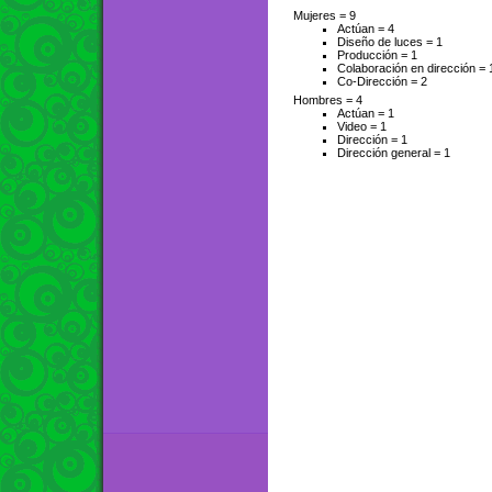
Mujeres =
9
Actúan =
4
Diseño de luces =
1
Producción =
1
Colaboración en dirección =
Co-Dirección =
2
Hombres =
4
Actúan =
1
Video =
1
Dirección =
1
Dirección general =
1