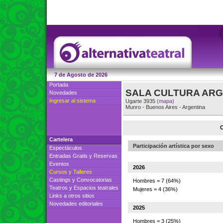
7 de Agosto de 2026
Portada
SALA CULTURA ARG
Novedades
Ingresar al sistema
Ugarte 3935
(mapa)
Munro
-
Buenos Aires
-
Argentina
C
Cartelera
Participación artística por sexo
Espectáculos
Entradas Gratis
y
Reservas
Eventos
2026
Cursos
y
Talleres
Castings
y
Convocatorias
Hombres = 7 (64%)
Teatros
y
Espacios teatrales
Mujeres = 4 (36%)
Links a otros sitios
Novedades editoriales
2025
Hombres = 3 (25%)