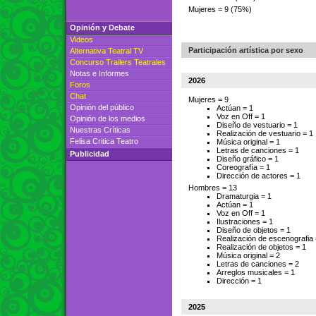
Mujeres = 9 (75%)
Opinión y Debate
Videos
Participación artística por sexo
Alternativa Teatral TV
Concurso Trailers Teatrales
Notas e Informes
2026
Foros
Chat
Mujeres =
9
Opinión del público
Actúan =
1
Voz en Off =
1
Opinión de los medios
Diseño de vestuario =
1
Nuestras Críticas
Realización de vestuario =
1
Felisa Critica Teatro
Música original =
1
Letras de canciones =
1
Publicidad
Diseño gráfico =
1
Coreografía =
1
Dirección de actores =
1
Hombres =
13
Dramaturgia =
1
Actúan =
1
Voz en Off =
1
Ilustraciones =
1
Diseño de objetos =
1
Realización de escenografia
Realización de objetos =
1
Música original =
2
Letras de canciones =
2
Arreglos musicales =
1
Dirección =
1
2025