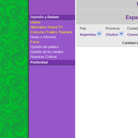
Espa
Opinión y Debate
Videos
Alternativa Teatral TV
Pais
Provincia
Ciudad
Concurso Trailers Teatrales
Argentina
Chubut
Comod
Notas e Informes
Foros
Cantidad 
Opinión del público
Opinión de los medios
Nuestras Críticas
Publicidad