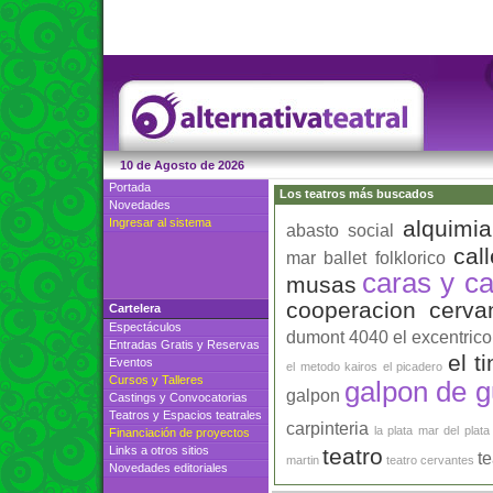
10 de Agosto de 2026
Portada
Los teatros más buscados
Novedades
Ingresar al sistema
alquimia
abasto social
cal
mar
ballet folklorico
caras y ca
musas
cooperacion
cerva
Cartelera
Espectáculos
dumont 4040
el excentrico
Entradas Gratis
y
Reservas
el t
Eventos
el metodo kairos
el picadero
Cursos
y
Talleres
galpon de 
galpon
Castings
y
Convocatorias
Teatros
y
Espacios teatrales
carpinteria
la plata
mar del plata
Financiación de proyectos
Links a otros sitios
teatro
te
martin
teatro cervantes
Novedades editoriales