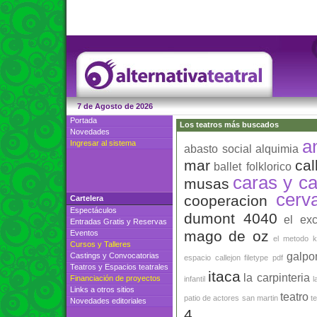
7 de Agosto de 2026
Portada
Los teatros más buscados
Novedades
a
Ingresar al sistema
abasto social
alquimia
mar
cal
ballet folklorico
caras y ca
musas
cerv
cooperacion
Cartelera
Espectáculos
dumont 4040
el ex
Entradas Gratis
y
Reservas
mago de oz
Eventos
el metodo k
Cursos
y
Talleres
galpo
Castings
y
Convocatorias
espacio callejon
filetype pdf
Teatros
y
Espacios teatrales
itaca
la carpinteria
Financiación de proyectos
infantil
l
Links a otros sitios
teatro
patio de actores
san martin
t
Novedades editoriales
4