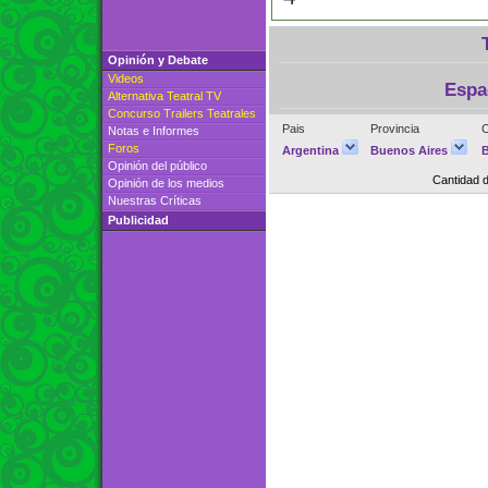
Opinión y Debate
Videos
Espa
Alternativa Teatral TV
Concurso Trailers Teatrales
Pais
Provincia
C
Notas e Informes
Foros
Argentina
Buenos Aires
Opinión del público
Cantidad 
Opinión de los medios
Nuestras Críticas
Publicidad