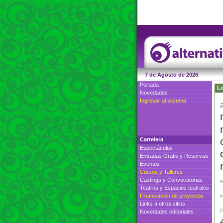
7 de Agosto de 2026
Portada
Lo
Novedades
Ingresar al sistema
Cartelera
Espectáculos
Entradas Gratis
y
Reservas
Eventos
Cursos
y
Talleres
Castings
y
Convocatorias
e
Teatros
y
Espacios teatrales
Financiación de proyectos
i
Links a otros sitios
p
Novedades editoriales