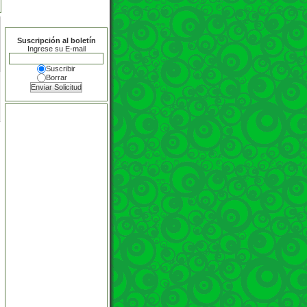
Suscripción al boletín
Ingrese su E-mail
Suscribir
Borrar