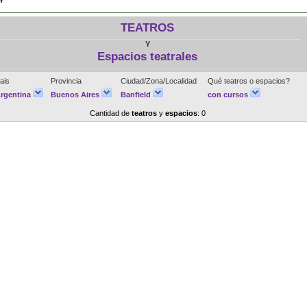
TEATROS
Y
Espacios teatrales
ais
Provincia
Ciudad/Zona/Localidad
Qué teatros o espacios?
rgentina
Buenos Aires
Banfield
con cursos
Cantidad de
teatros
y
espacios
: 0