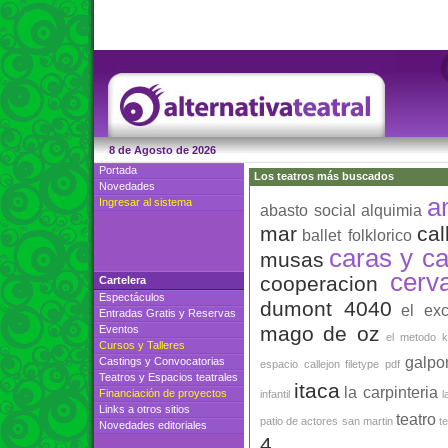
8 de Agosto de 2026
Portada
Los teatros más buscados
Novedades
a
Ingresar al sistema
abasto social
alquimia
mar
cal
ballet folklorico
caras y ca
musas
cerv
cooperacion
Cartelera
Espectáculos
dumont 4040
el ex
Entradas Gratis
y
Reservas
mago de oz
Eventos
el metodo k
Cursos
y
Talleres
galpo
Castings
y
Convocatorias
espacio callejon
filetype pdf
Teatros
y
Espacios teatrales
itaca
la carpinteria
Financiación de proyectos
infantil
l
Links a otros sitios
teatro
patio de actores
san martin
t
Novedades editoriales
4