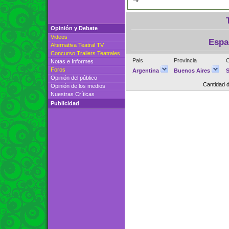
Opinión y Debate
Videos
Espa
Alternativa Teatral TV
Concurso Trailers Teatrales
Pais
Provincia
C
Notas e Informes
Foros
Argentina
Buenos Aires
Opinión del público
Cantidad 
Opinión de los medios
Nuestras Críticas
Publicidad